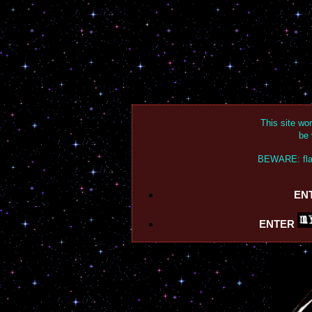
This site wo
be 
BEWARE: flas
EN
ENTER